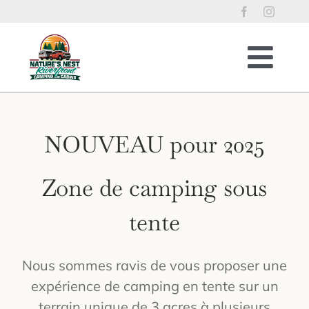
Skip
to
content
Togg
Navig
Accueil
Sites pour VR
NOUVEAU pour 2025
Chalets riverains
Zone de camping sous
Sites pour Tentes
Règlements de l’établissement
tente
Accès à la rivière
Activités locales
Nous sommes ravis de vous proposer une
expérience de camping en tente sur un
Reservations
terrain unique de 3 acres à plusieurs